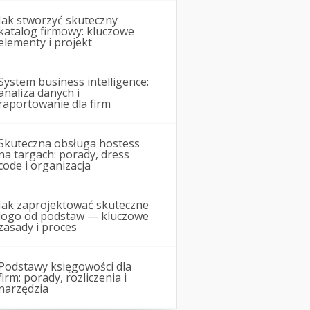
Jak stworzyć skuteczny
katalog firmowy: kluczowe
elementy i projekt
System business intelligence:
analiza danych i
raportowanie dla firm
Skuteczna obsługa hostess
na targach: porady, dress
code i organizacja
Jak zaprojektować skuteczne
logo od podstaw — kluczowe
zasady i proces
Podstawy księgowości dla
firm: porady, rozliczenia i
narzędzia