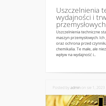
Uszczelnienia t
wydajności i tr
przemysłowych
Uszczelnienia techniczne s
maszyn przemysłowych. Ich 
oraz ochrona przed czynnika
chemikalia. Te małe, ale ni
wpływ na wydajność i...
Posted by
admin
on sie 1, 2023