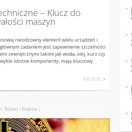
echniczne – Klucz do
wałości maszyn
tanowią nieodzowny element wielu urządzeń i
głównym zadaniem jest zapewnienie szczelności
mi zewnętrznymi takimi jak woda, olej, kurz czy
ezwykle istotne komponenty, mają kluczowy
READ MORE
 in
Biznes i finanse
|