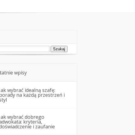
zawodowe
Pożyczki i kredyty
ukaj:
tatnie wpisy
Jak wybrać idealną szafę:
porady na każdą przestrzeń i
styl
Jak wybrać dobrego
adwokata: kryteria,
doświadczenie i zaufanie