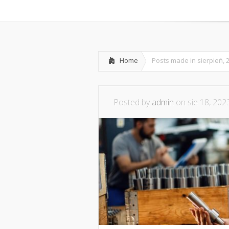
Home
Współpraca i kont
Home
Posts made in sierpień, 
Posted by
admin
on sie 18, 202