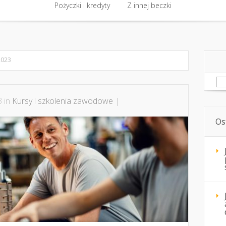
akt
Biznes i finanse
Pożyczki i kredyty
Biznes i finanse
Z innej beczki
Kursy i szkolenia 
Pożyczki i kredyty
Z innej beczki
2023
Sz
3 in
Kursy i szkolenia zawodowe
|
Os