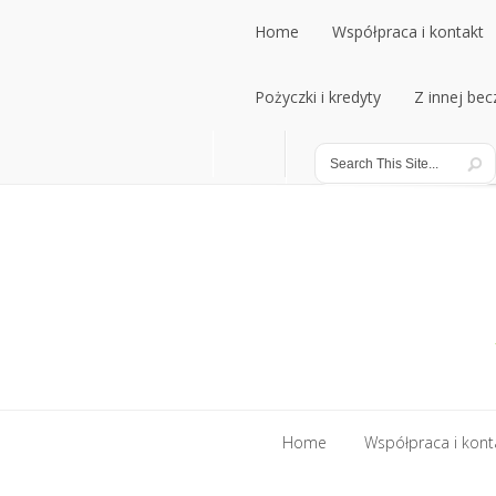
Home
Współpraca i kontakt
Home
Pożyczki i kredyty
Współpraca i kontakt
Z innej bec
Pożyczki i kredyty
Z innej bec
Home
Współpraca i kont