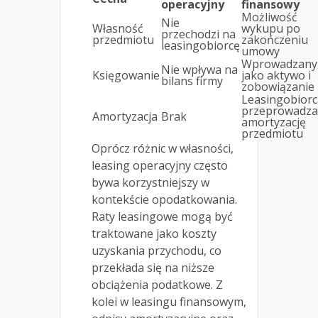
operacyjny
finansowy
Możliwość
Nie
Własność
wykupu po
przechodzi na
przedmiotu
zakończeniu
leasingobiorcę
umowy
Wprowadzany
Nie wpływa na
Księgowanie
jako aktywo i
bilans firmy
zobowiązanie
Leasingobiorc
przeprowadza
Amortyzacja
Brak
amortyzację
przedmiotu
Oprócz różnic w własności,
leasing operacyjny często
bywa korzystniejszy w
kontekście opodatkowania.
Raty leasingowe mogą być
traktowane jako koszty
uzyskania przychodu, co
przekłada się na niższe
obciążenia podatkowe. Z
kolei w leasingu finansowym,