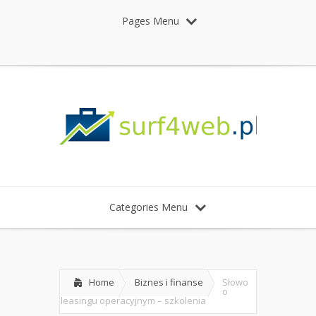
Pages Menu
Categories Menu
Home
Biznes i finanse
Słowo
o
leasingu operacyjnym – szkolenia