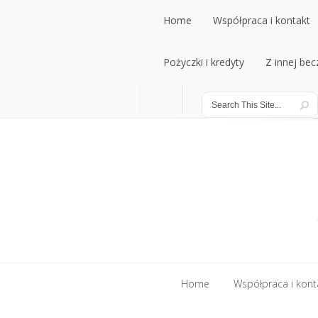
Home
Współpraca i kontakt
Home
Pożyczki i kredyty
Współpraca i kontakt
Z innej bec
Pożyczki i kredyty
Z innej bec
Home
Współpraca i kont