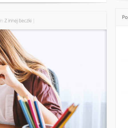
Po
 in
Z innej beczki
|