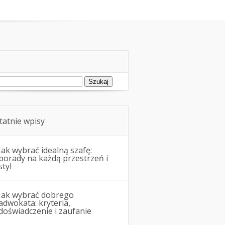
zawodowe
Pożyczki i kredyty
ukaj:
tatnie wpisy
Jak wybrać idealną szafę:
porady na każdą przestrzeń i
styl
Jak wybrać dobrego
adwokata: kryteria,
doświadczenie i zaufanie