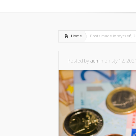
Home
Współpraca i kont
Home
Posts made in styczeń, 
Posted by
admin
on sty 12, 202