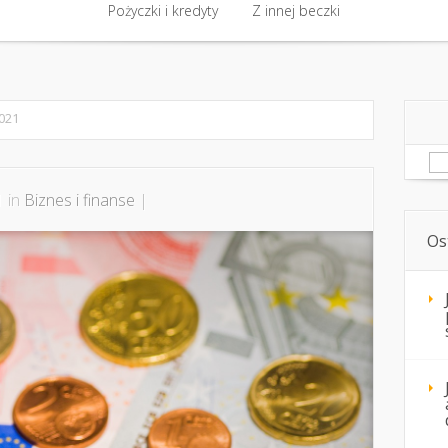
akt
Biznes i finanse
Pożyczki i kredyty
Biznes i finanse
Z innej beczki
Kursy i szkolenia 
Pożyczki i kredyty
Z innej beczki
2021
Sz
1 in
Biznes i finanse
|
Os