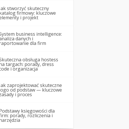
Jak stworzyć skuteczny
katalog firmowy: kluczowe
elementy i projekt
System business intelligence:
analiza danych i
raportowanie dla firm
Skuteczna obsługa hostess
na targach: porady, dress
code i organizacja
Jak zaprojektować skuteczne
logo od podstaw — kluczowe
zasady i proces
Podstawy księgowości dla
firm: porady, rozliczenia i
narzędzia