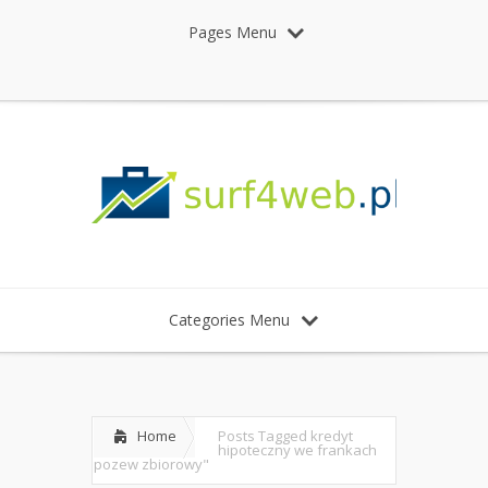
Pages Menu
Categories Menu
Home
Posts Tagged
kredyt
hipoteczny we frankach
pozew zbiorowy"