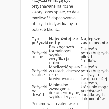
Pożyczki te mogą być
przyznawane na różne
kwoty i czas spłaty, co daje
możliwość dopasowania
oferty do indywidualnych
potrzeb klienta.
Typ
Najważniejsze
Najlepsze
pożyczki
cechy
zastosowanie
Bez zbędnych
Dla osób
formalności,
Pożyczki
potrzebujących
szybka
online
pilnych
weryfikacja
środków
online
Możliwość spłaty
Dla osób
Pożyczki
w ratach, dłuższy
potrzebujących
ratalne
okres
większych
kredytowania
kwot na dłużej
Dla osób,
Minimalne
Pożyczki
które nie mogą
wymagania
na
przedstawić
dokumentacyjne,
dowód
dodatkowych
szybka decyzja
dokumentów
Pomimo wielu zalet, warto