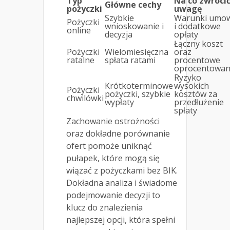
Typ
Na co zwróci
Główne cechy
pożyczki
uwagę
Szybkie
Warunki umo
Pożyczki
wnioskowanie i
i dodatkowe
online
decyzja
opłaty
Łączny koszt
Pożyczki
Wielomiesięczna
oraz
ratalne
spłata ratami
procentowe
oprocentowan
Ryzyko
Krótkoterminowe
wysokich
Pożyczki
pożyczki, szybkie
kosztów za
chwilówki
wypłaty
przedłużenie
spłaty
Zachowanie ostrożności
oraz dokładne porównanie
ofert pomoże uniknąć
pułapek, które mogą się
wiązać z pożyczkami bez BIK.
Dokładna analiza i świadome
podejmowanie decyzji to
klucz do znalezienia
najlepszej opcji, która spełni