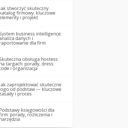
Jak stworzyć skuteczny
katalog firmowy: kluczowe
elementy i projekt
System business intelligence:
analiza danych i
raportowanie dla firm
Skuteczna obsługa hostess
na targach: porady, dress
code i organizacja
Jak zaprojektować skuteczne
logo od podstaw — kluczowe
zasady i proces
Podstawy księgowości dla
firm: porady, rozliczenia i
narzędzia