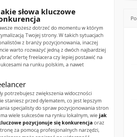
jakie słowa kluczowe
konkurencja
Po
zawsze możesz dotrzeć do momentu w którym
ptymalizacją Twojej strony. W takich sytuacjach
jonalistów z branży pozycjonowania, inaczej
ie warto rozważyć jedną z dwóch najbardziej
wybrać ofertę freelacera czy lepiej postawić na
ukcesami na runku polskim, a nawet
eelancer
 potrzebujesz zwiększenia widoczności
e staniesz przed dylematem, co jest lepszym
ia specjalisty do spraw pozycjonowania stron
 ma wiele sukcesów na rynku lokalnym, wie
jak
 kluczowe pozycjonuje się konkurencja
oraz
stronę za pomocą profesjonalnych narzędzi,