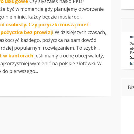
wo usługowe
Czy słyszałeś hasło PKD?
oże być w momencie gdy planujemy otworzenie
go nie minie, każdy będzie musiał do...
d osobisty. Czy pożyczki muszą mieć
 pożyczka bez prowizji
W dzisiejszych czasach,
nu
zaskoczyć każdego, pożyczka na sam dowód
Za
ardziej popularnym rozwiązaniem. To szybki...
ob
Br
t w kantorach
Jeśli mamy trochę obcej waluty,
Sz
najkorzystniej wymienić na polskie złotówki. W
ha
 do pierwszego...
Bi