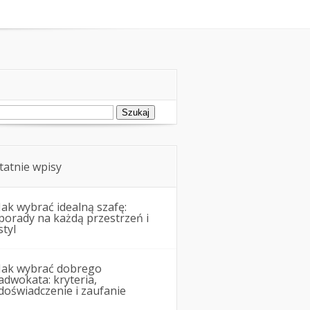
zawodowe
Pożyczki i kredyty
ukaj:
tatnie wpisy
Jak wybrać idealną szafę:
porady na każdą przestrzeń i
styl
Jak wybrać dobrego
adwokata: kryteria,
doświadczenie i zaufanie