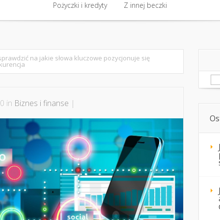
akt
Biznes i finanse
Pożyczki i kredyty
Biznes i finanse
Z innej beczki
Kursy i szkolenia 
Pożyczki i kredyty
Z innej beczki
sprawdzić na jakie słowa kluczowe pozycjonuje się
kurencja
Sz
0 in
Biznes i finanse
|
Os