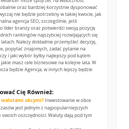
freelancer może spojrzeć na widoczność
lobalnie oraz bardziej korzystnie dysponować
czaj nie będzie potrzebny w takiej kwocie, jak
alna agencja SEO, szczególnie, jeśli
o lider branży oraz potwierdzi swoją pozycję
nich rankingów najszybciej rozwijających się
 latach. Należy dokładnie przemyśleć decyzję,
ie, popytać znajomych, zadać pytanie na
zy i jaki wybór byłby najlepszy pod kątem
jakie masz cele biznesowe na kolejne lata. W
sza będzie Agencja, w innych lepszy będzie
ować Cię Również:
ć walutami obcymi?
Inwestowanie w obce
czasów jest jednym z najpopularniejszych
swoich oszczędności. Waluty dają pod tym