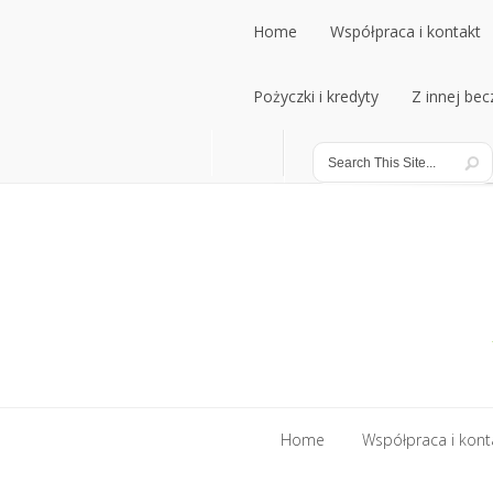
Home
Współpraca i kontakt
Home
Pożyczki i kredyty
Współpraca i kontakt
Z innej bec
Pożyczki i kredyty
Z innej bec
Home
Współpraca i kont