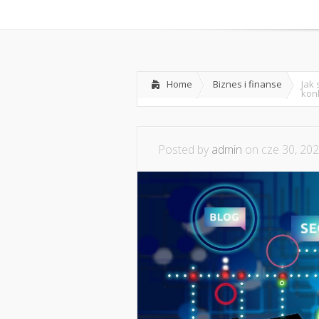
Home
Współpraca i kont
Home
Biznes i finanse
Jak 
kon
Posted by
admin
on cze 30, 202