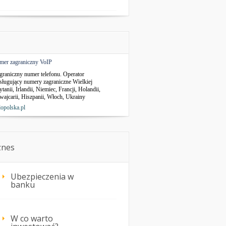
mer zagraniczny VoIP
graniczny numer telefonu. Operator
sługujący numery zagraniczne Wielkiej
ytanii, Irlandii, Niemiec, Francji, Holandii,
wajcarii, Hiszpanii, Włoch, Ukrainy
lopolska.pl
znes
Ubezpieczenia w
banku
W co warto