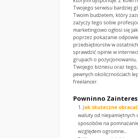
którymi dysponuje. Z kolei 
Twojego serwisu bardziej g
Twoim budżetem, który zazwy
zażyczy tego sobie profesjon
marketingowo ogłosi się jak
poprzez pokazanie odpowied
przedsiębiorstw w ostatnich
sprawdzić opinie w internec
grupach o pozycjonowaniu, c
Twojego biznesu oraz tego, 
pewnych okolicznościach lep
freelancer.
Powninno Zainteres
Jak skuteczne obraca
waluty od niepamiętnych 
sposobów na pomnażanie 
względem ogromne...