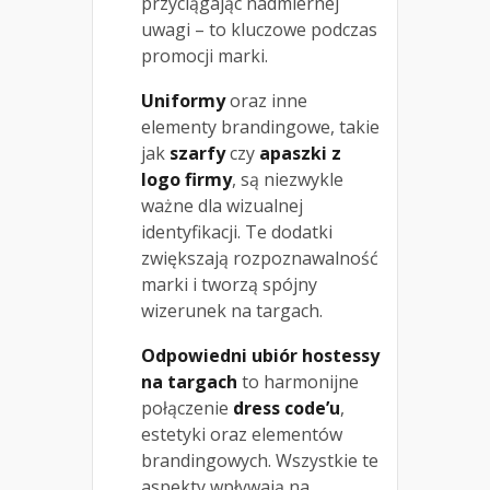
przyciągając nadmiernej
uwagi – to kluczowe podczas
promocji marki.
Uniformy
oraz inne
elementy brandingowe, takie
jak
szarfy
czy
apaszki z
logo firmy
, są niezwykle
ważne dla wizualnej
identyfikacji. Te dodatki
zwiększają rozpoznawalność
marki i tworzą spójny
wizerunek na targach.
Odpowiedni ubiór hostessy
na targach
to harmonijne
połączenie
dress code’u
,
estetyki oraz elementów
brandingowych. Wszystkie te
aspekty wpływają na