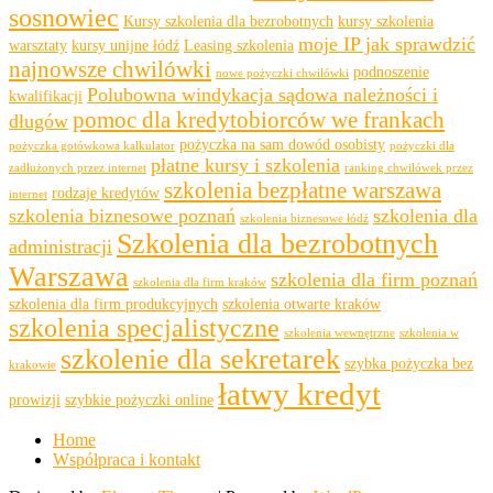
sosnowiec
Kursy szkolenia dla bezrobotnych
kursy szkolenia
moje IP jak sprawdzić
warsztaty
kursy unijne łódź
Leasing szkolenia
najnowsze chwilówki
podnoszenie
nowe pożyczki chwilówki
Polubowna windykacja sądowa należności i
kwalifikacji
pomoc dla kredytobiorców we frankach
długów
pożyczka na sam dowód osobisty
pożyczka gotówkowa kalkulator
pożyczki dla
płatne kursy i szkolenia
zadłużonych przez internet
ranking chwilówek przez
szkolenia bezpłatne warszawa
rodzaje kredytów
internet
szkolenia biznesowe poznań
szkolenia dla
szkolenia biznesowe łódź
Szkolenia dla bezrobotnych
administracji
Warszawa
szkolenia dla firm poznań
szkolenia dla firm kraków
szkolenia dla firm produkcyjnych
szkolenia otwarte kraków
szkolenia specjalistyczne
szkolenia wewnętrzne
szkolenia w
szkolenie dla sekretarek
szybka pożyczka bez
krakowie
łatwy kredyt
prowizji
szybkie pożyczki online
Home
Współpraca i kontakt