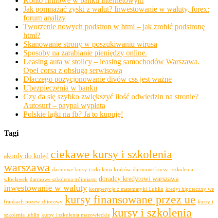
Konto firmowe w banku internetowym
Jak pomnażać zyski z walut? Inwestowanie w waluty, forex:
forum analizy
Tworzenie nowych podstron w html – jak zrobić podstronę
html?
Skanowanie strony w poszukiwaniu wirusa
Sposoby na zarabianie pieniędzy online.
Leasing auta w stolicy – leasing samochodów Warszawa.
Opel corsa z obsługą serwisową
Dlaczego pozycjonowanie divów css jest ważne
Ubezpieczenia w banku
Czy da się szybko zwiększyć ilość odwiedzin na stronie?
Autosurf – paypal wypłata
Polskie lajki na fb? Ja to kupuję!
Tagi
ciekawe kursy i szkolenia
akordy do kolęd
warszawa
darmowe kursy i szkolenia kraków
darmowe kursy i szkolenia
doradcy kredytowi warszawa
włocławek
darmowe szkolenia trójmiasto
inwestowanie w waluty
korepetycje z matematyki Lublin
kredyt hipoteczny we
kursy finansowane przez ue
frankach pozew zbiorowy
kursy i
kursy i szkolenia
szkolenia lublin
kursy i szkolenia mazowieckie