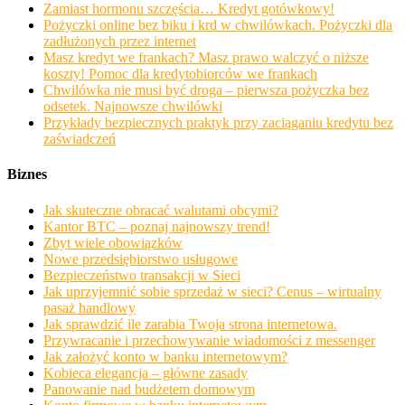
Zamiast hormonu szczęścia… Kredyt gotówkowy!
Pożyczki online bez biku i krd w chwilówkach. Pożyczki dla
zadłużonych przez internet
Masz kredyt we frankach? Masz prawo walczyć o niższe
koszty! Pomoc dla kredytobiorców we frankach
Chwilówka nie musi być droga – pierwsza pożyczka bez
odsetek. Najnowsze chwilówki
Przykłady bezpiecznych praktyk przy zaciąganiu kredytu bez
zaświadczeń
Biznes
Jak skuteczne obracać walutami obcymi?
Kantor BTC – poznaj najnowszy trend!
Zbyt wiele obowiązków
Nowe przedsiębiorstwo usługowe
Bezpieczeństwo transakcji w Sieci
Jak uprzyjemnić sobie sprzedaż w sieci? Cenus – wirtualny
pasaż handlowy
Jak sprawdzić ile zarabia Twoja strona internetowa.
Przywracanie i przechowywanie wiadomości z messenger
Jak założyć konto w banku internetowym?
Kobieca elegancja – główne zasady
Panowanie nad budżetem domowym