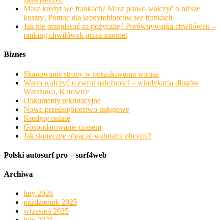
Masz kredyt we frankach? Masz prawo walczyć o niższe
koszty! Pomoc dla kredytobiorców we frankach
Jak nie przepłacać za pożyczkę? Porównywarka chwilówek –
ranking chwilówek przez internet
Biznes
Skanowanie strony w poszukiwaniu wirusa
Warto walczyć o zwrot należności – windykacja długów
Warszawa, Katowice
Dokumenty rekrutacyjne
Nowe przedsiębiorstwo usługowe
Kredyty online
Gospodarowanie czasem
Jak skuteczne obracać walutami obcymi?
Polski autosurf pro – surf4web
Archiwa
luty 2026
październik 2025
wrzesień 2025
luty 2025