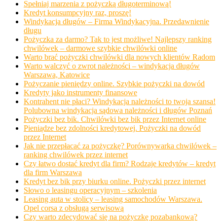
Spełniaj marzenia z pożyczką długoterminową!
Kredyt konsumpcyjny raz, proszę!
Windykacja długów – Firma Windykacyjna. Przedawnienie
długu
Pożyczka za darmo? Tak to jest możliwe! Najlepszy ranking
chwilówek – darmowe szybkie chwilówki online
Warto brać pożyczki chwilówki dla nowych klientów Radom
Warto walczyć o zwrot należności – windykacja długów
Warszawa, Katowice
Pożyczanie pieniędzy online. Szybkie pożyczki na dowód
Kredyty jako instrumenty finansowe
Kontrahent nie płaci? Windykacja należności to twoja szansa!
Polubowna windykacja sądowa należności i długów Poznań
Pożyczki bez bik. Chwilówki bez bik przez Internet online
Pieniądze bez zdolności kredytowej. Pożyczki na dowód
przez Internet
Jak nie przepłacać za pożyczkę? Porównywarka chwilówek –
ranking chwilówek przez internet
Czy łatwo dostać kredyt dla firm? Rodzaje kredytów – kredyt
dla firm Warszawa
Kredyt bez bik przy biurku online. Pożyczki przez internet
Słowo o leasingu operacyjnym – szkolenia
Leasing auta w stolicy – leasing samochodów Warszawa.
Opel corsa z obsługą serwisową
Czy warto zdecydować się na pożyczkę pozabankową?