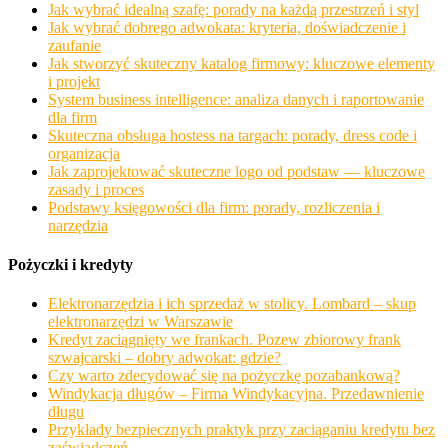
Jak wybrać idealną szafę: porady na każdą przestrzeń i styl
Jak wybrać dobrego adwokata: kryteria, doświadczenie i
zaufanie
Jak stworzyć skuteczny katalog firmowy: kluczowe elementy
i projekt
System business intelligence: analiza danych i raportowanie
dla firm
Skuteczna obsługa hostess na targach: porady, dress code i
organizacja
Jak zaprojektować skuteczne logo od podstaw — kluczowe
zasady i proces
Podstawy księgowości dla firm: porady, rozliczenia i
narzędzia
Pożyczki i kredyty
Elektronarzędzia i ich sprzedaż w stolicy. Lombard – skup
elektronarzędzi w Warszawie
Kredyt zaciągnięty we frankach. Pozew zbiorowy frank
szwajcarski – dobry adwokat: gdzie?
Czy warto zdecydować się na pożyczkę pozabankową?
Windykacja długów – Firma Windykacyjna. Przedawnienie
długu
Przykłady bezpiecznych praktyk przy zaciąganiu kredytu bez
zaświadczeń