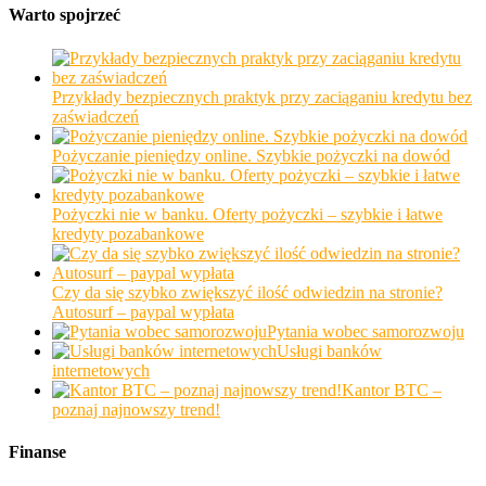
Warto spojrzeć
Przykłady bezpiecznych praktyk przy zaciąganiu kredytu bez
zaświadczeń
Pożyczanie pieniędzy online. Szybkie pożyczki na dowód
Pożyczki nie w banku. Oferty pożyczki – szybkie i łatwe
kredyty pozabankowe
Czy da się szybko zwiększyć ilość odwiedzin na stronie?
Autosurf – paypal wypłata
Pytania wobec samorozwoju
Usługi banków
internetowych
Kantor BTC –
poznaj najnowszy trend!
Finanse