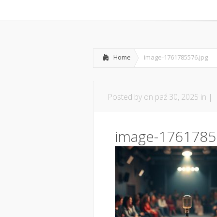
Home
Współpraca i kont
Home
image-1761785576.jpg
Posted by
on paź 30, 2025 in |
image-1761785