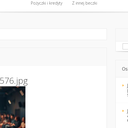
akt
Biznes i finanse
Pożyczki i kredyty
Biznes i finanse
Z innej beczki
Kursy i szkolenia 
Pożyczki i kredyty
Z innej beczki
Sz
Os
576.jpg