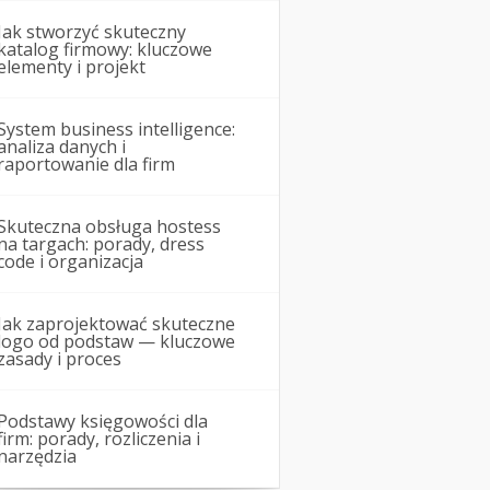
Jak stworzyć skuteczny
katalog firmowy: kluczowe
elementy i projekt
System business intelligence:
analiza danych i
raportowanie dla firm
Skuteczna obsługa hostess
na targach: porady, dress
code i organizacja
Jak zaprojektować skuteczne
logo od podstaw — kluczowe
zasady i proces
Podstawy księgowości dla
firm: porady, rozliczenia i
narzędzia