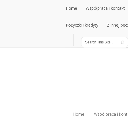
Home
Współpraca i kontakt
Home
Pożyczki i kredyty
Współpraca i kontakt
Z innej bec
Pożyczki i kredyty
Z innej bec
Home
Współpraca i kont