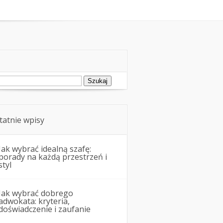
zawodowe
Pożyczki i kredyty
ukaj:
tatnie wpisy
Jak wybrać idealną szafę:
porady na każdą przestrzeń i
styl
Jak wybrać dobrego
adwokata: kryteria,
doświadczenie i zaufanie